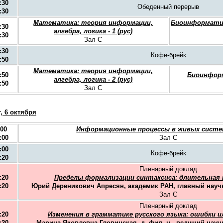
:30
Обеденный перерыв
:30
Математика: теория информации,
Биоинформатик
:30
алгебра, логика - 1 (рус)
:30
Зал C
:30
Кофе-брейк
:50
Математика: теория информации,
:50
Биоинформ
алгебра, логика - 2 (рус)
:50
Зал C
, 6 октября
:00
Информационные процессы в живых система
:00
Зал C
:00
Кофе-брейк
:20
Пленарный доклад
:20
Пределы формализации синтаксиса: длительная к
:20
Юрий Дереникович Апресян, академик РАН, главный нау
Зал C
Пленарный доклад
:20
Изменения в грамматике русского языка: ошибки и
:20
Марина Яковлевна Гловинская, д. фил. н., ведущий нау