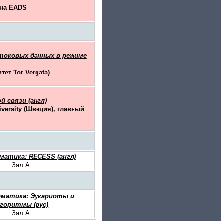
рна EADS
токовых данных в режиме
ет Tor Vergata)
 связи (англ)
versity (Швеция), главный
атика: RECESS (англ)
Зал A
матика: Эукариоты и
лгоритмы (рус)
Зал A