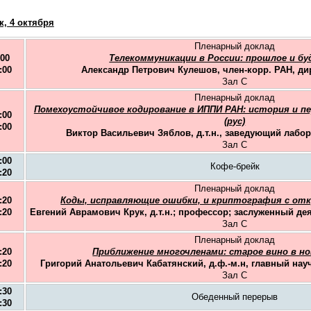
к, 4 октября
Пленарный доклад
:00
Телекоммуникации в России: прошлое и буд
:00
Александр Петрович Кулешов, член-корр. РАН, д
Зал C
Пленарный доклад
Помехоустойчивое кодирование в ИППИ РАН: история и п
:00
(рус)
:00
Виктор Васильевич Зяблов, д.т.н., заведующий лабо
Зал C
:00
Кофе-брейк
:20
Пленарный доклад
:20
Коды, исправляющие ошибки, и криптография с от
:20
Евгений Аврамович Крук, д.т.н.; профессор; заслуженный дея
Зал C
Пленарный доклад
:20
Приближение многочленами: старое вино в но
:20
Григорий Анатольевич Кабатянский, д.ф.-м.н, главный на
Зал C
:30
Обеденный перерыв
:30