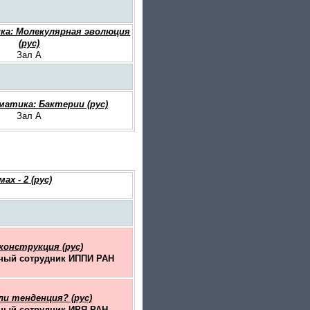
а: Молекулярная эволюция
(рус)
Зал A
атика: Бактерии (рус)
Зал A
х - 2 (рус)
онструкция (рус)
чный сотрудник ИППИ РАН
ли тенденция? (рус)
чный сотрудник ИРЯ РАН