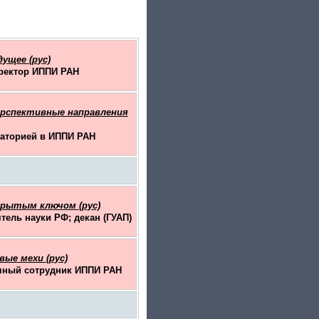
ущее (рус)
иректор ИППИ РАН
ерспективные направления
раторией в ИППИ РАН
крытым ключом (рус)
тель науки РФ; декан (ГУАП)
вые мехи (рус)
учный сотрудник ИППИ РАН