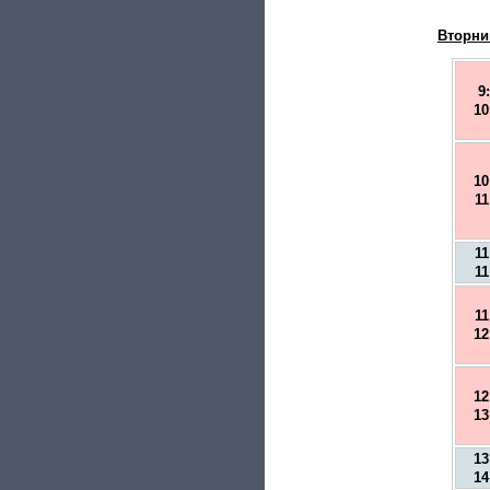
Вторни
9
10
10
11
11
11
11
12
12
13
13
14