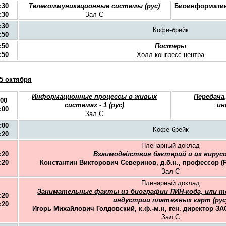
:30
Телекоммуникационные системы (рус)
Биоинформатика
:30
Зал C
:30
Кофе-брейк
:50
:50
Постеры
:50
Холл конгресс-центра
 5 октября
Информационные процессы в живых
Передача
:00
системах - 1 (рус)
ин
:00
Зал C
:00
Кофе-брейк
:20
Пленарный доклад
:20
Взаимодействия бактерий и их вирусов
:20
Константин Викторович Северинов, д.б.н., профессор (Ru
Зал C
Пленарный доклад
Занимательные факты из биографии ПИН-кода, или т
:20
индустрии платежных карт (рус
:20
Игорь Михайлович Голдовский, к.ф.-м.н, ген. директор ЗА
Зал C