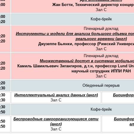
:00
Жaн Ботти, Технический директор конце
Зал C
:00
Кофе-брейк
:20
Пленарный доклад
Инструменты и модели для анализа большого объема по
:20
реального времени (англ)
:20
Джузеппе Бьянки, профессор (Римский Университ
Зал C
Пленарный доклад
Множественный доступ в системах мобильной
:20
Камиль Шамильевич Зигангиров, д.т.н, профессор Lund Uni
:20
научный сотрудник ИППИ РАН
Зал C
:20
Обеденный перерыв
:30
:30
Интеллектуальный анализ данных (англ)
Биоинформ
:30
Зал C
:30
Кофе-брейк
:50
Беспроводные самоорганизующиеся сети
Биоинфор
:50
(англ)
а
:50
Зал C