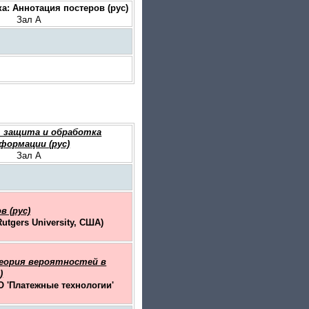
: Аннотация постеров (рус)
Зал A
, защита и обработка
формации (рус)
Зал A
 (рус)
tgers University, США)
еория вероятностей в
)
О 'Платежные технологии'