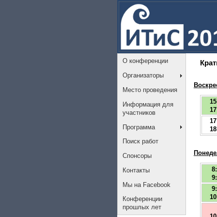
О конференции
Крат
Организаторы
Воскре
Место проведения
15
Информация для
17
участников
17
Программа
18
Поиск работ
Понеде
Спонсоры
8
Контакты
9
Мы на Facebook
9
10
Конференции
прошлых лет
10