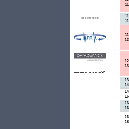
11
11
Просмотров:
11
11
12
12
13
13
14
14
16
16
16
16
18