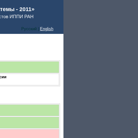
емы - 2011»
истов ИППИ РАН
Русский |
English
cии