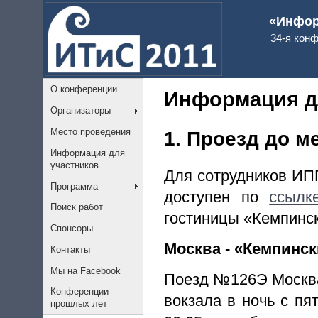
«Инфор
34-я кон
О конференции
Информация д
Организаторы
Место проведения
1. Проезд до 
Информация для
участников
Для сотрудников ИП
Программа
доступен по
ссылк
Поиск работ
гостиницы «Кемпинск
Спонсоры
Москва - «Кемпинс
Контакты
Мы на Facebook
Поезд №126Э Москва
Конференции
вокзала в ночь с пя
прошлых лет