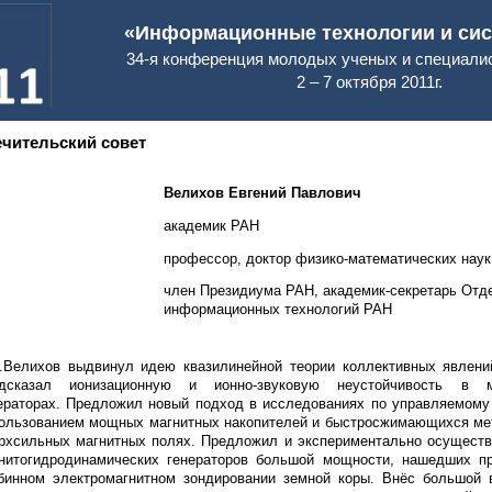
«Информационные технологии и сист
34-я конференция молодых ученых и специал
2 – 7 октября 2011г.
чительский совет
Велихов Евгений Павлович
академик РАН
профессор, доктор физико-математических наук
член Президиума РАН, академик-секретарь Отд
информационных технологий РАН
.Велихов выдвинул идею квазилинейной теории коллективных явлени
дсказал ионизационную и ионно-звуковую неустойчивость в ма
ераторах. Предложил новый подход в исследованиях по управляемому
ользованием мощных магнитных накопителей и быстросжимающихся ме
рхсильных магнитных полях. Предложил и экспериментально осущест
нитогидродинамических генераторов большой мощности, нашедших пр
бинном электромагнитном зондировании земной коры. Внёс большой 