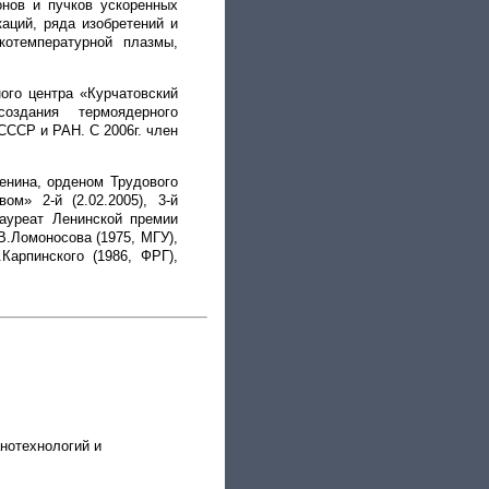
онов и пучков ускоренных
аций, ряда изобретений и
котемпературной плазмы,
ого центра «Курчатовский
оздания термоядерного
СССР и РАН. С 2006г. член
енина, орденом Трудового
м» 2-й (2.02.2005), 3-й
Лауреат Ленинской премии
В.Ломоносова (1975, МГУ),
арпинского (1986, ФРГ),
нотехнологий и