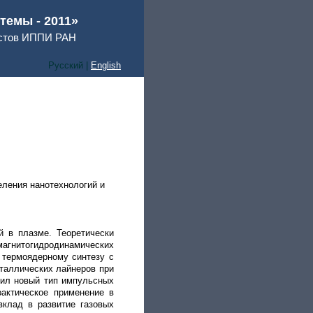
емы - 2011»
истов ИППИ РАН
Русский |
English
еления нанотехнологий и
й в плазме. Теоретически
гнитогидродинамических
 термоядерному синтезу с
таллических лайнеров при
вил новый тип импульсных
актическое применение в
вклад в развитие газовых