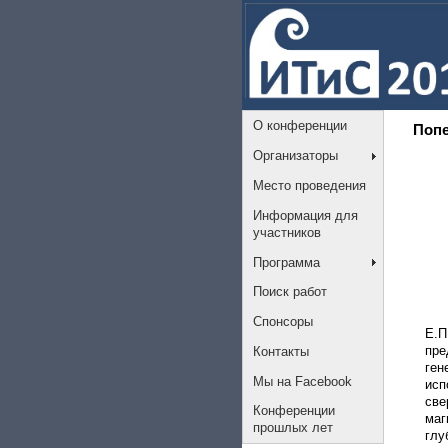
О конференции
Попе
Организаторы
Место проведения
Информация для
участников
Программа
Поиск работ
Спонсоры
Е.П
пре
Контакты
ген
Мы на Facebook
исп
све
Конференции
маг
прошлых лет
глу