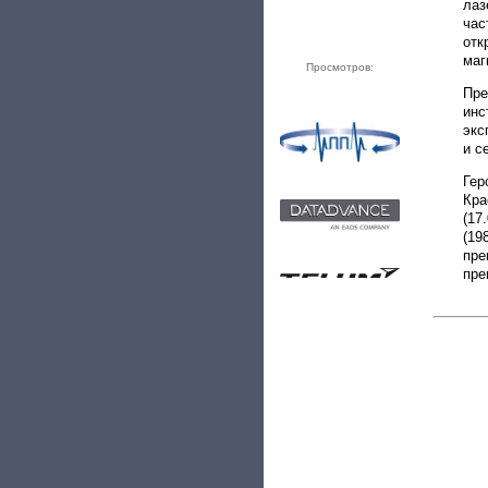
лаз
час
отк
маг
Просмотров:
Пре
ин
экс
и с
Гер
Кра
(17
(19
пре
пре