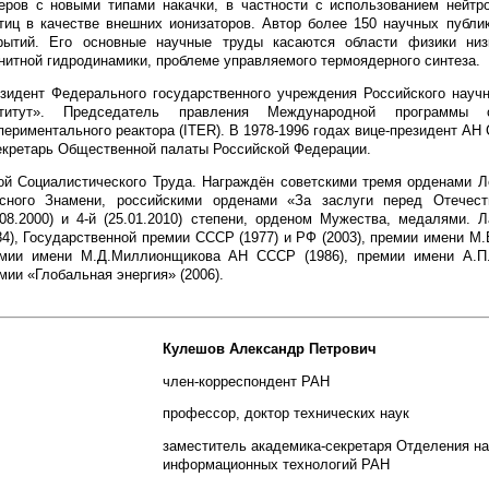
еров с новыми типами накачки, в частности с использованием нейтр
тиц в качестве внешних ионизаторов. Автор более 150 научных публик
рытий. Его основные научные труды касаются области физики низ
нитной гидродинамики, проблеме управляемого термоядерного синтеза.
зидент Федерального государственного учреждения Российского научн
ститут». Председатель правления Международной программы с
периментального реактора (ITER). В 1978-1996 годах вице-президент АН 
екретарь Общественной палаты Российской Федерации.
ой Социалистического Труда. Награждён советскими тремя орденами Л
сного Знамени, российскими орденами «За заслуги перед Отечество
.08.2000) и 4-й (25.01.2010) степени, орденом Мужества, медалями. 
84), Государственной премии СССР (1977) и РФ (2003), премии имени М.
мии имени М.Д.Миллионщикова АН СССР (1986), премии имени А.П.К
мии «Глобальная энергия» (2006).
Кулешов Александр Петрович
член-корреспондент РАН
профессор, доктор технических наук
заместитель академика-секретаря Отделения на
информационных технологий РАН