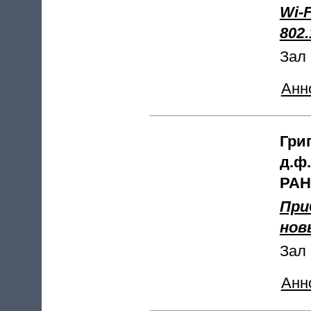
Wi-
802.
Зал 
Анн
Гри
д.ф
РАН
При
нов
Зал 
Анн