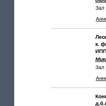
Зал 
Анн
Лео
к. 
ИПП
Мик
Зал 
Анн
Кон
д.б.