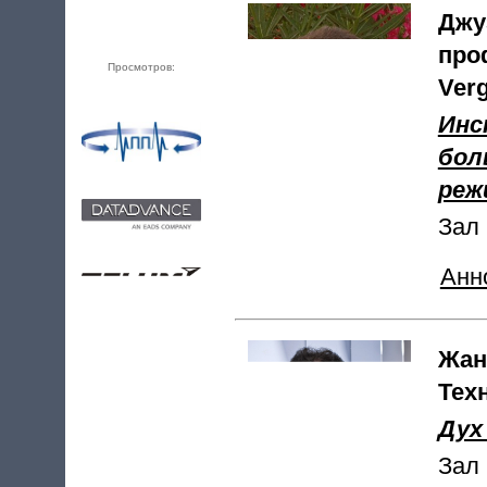
Джу
про
Просмотров:
Verg
Инс
бол
реж
Зал 
Анн
Жaн
Тех
Дух
Зал 