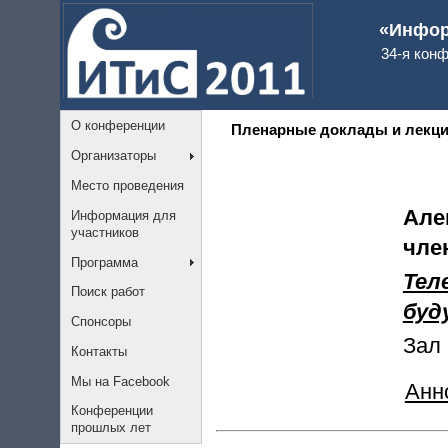
«Инфор
34-я кон
О конференции
Пленарные доклады и лекц
Организаторы
Место проведения
Але
Информация для
участников
чле
Программа
Тел
Поиск работ
буд
Спонсоры
Зал 
Контакты
Мы на Facebook
Анн
Конференции
прошлых лет