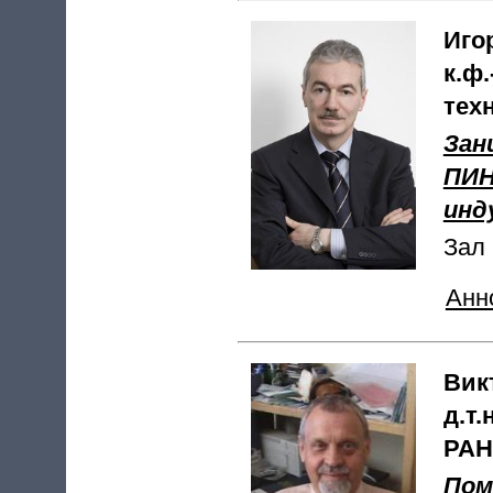
Иго
к.ф
тех
Зан
ПИН
инд
Зал 
Анн
Вик
д.т
РАН
Пом