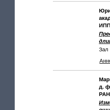
Юри
ака
ИПП
Пре
дли
Зал 
Анн
Мар
д. 
РАН
Изм
оши