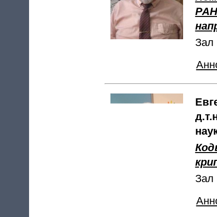
РАН
нап
Зал 
Анн
Евг
д.т
нау
Код
кри
Зал 
Анн