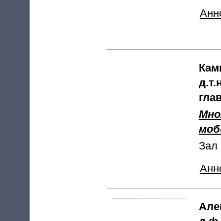
Анн
Кам
д.т.
гла
Мно
моб
Зал 
Анн
Але