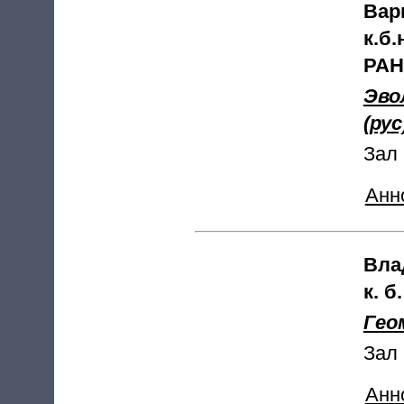
Вар
к.б
РАН
Эво
(рус
Зал 
Анн
Вла
к. б
Гео
Зал 
Анн