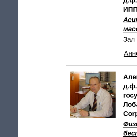
д.ф
ИПП
Аси
мас
Зал 
Анн
Але
д.ф
гос
Лоб
Corp
Физ
бес