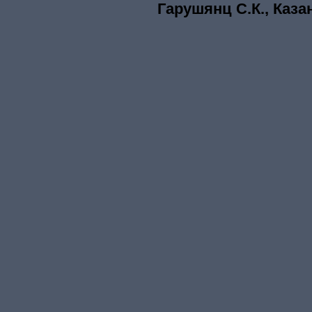
Гарушянц С.К., Каза