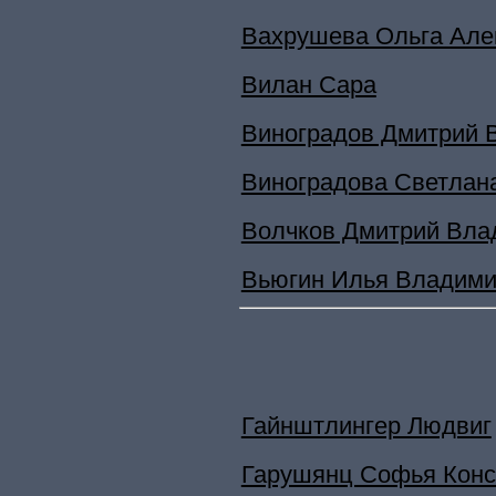
Вахрушева Ольга Але
Вилан Сара
Виноградов Дмитрий 
Виноградова Светлан
Волчков Дмитрий Вла
Вьюгин Илья Владими
Гайнштлингер Людвиг
Гарушянц Софья Конс