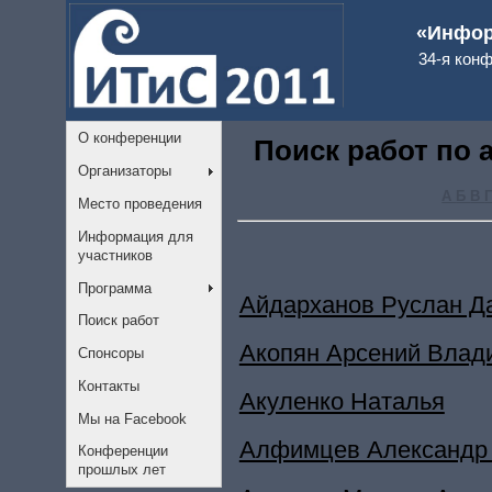
«Инфор
34-я кон
О конференции
Поиск работ по 
Организаторы
А
Б
В
Место проведения
Информация для
участников
Программа
Айдарханов Руслан Д
Поиск работ
Акопян Арсений Влад
Спонсоры
Контакты
Акуленко Наталья
Мы на Facebook
Алфимцев Александр
Конференции
прошлых лет