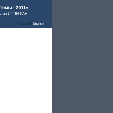
емы - 2011»
истов ИППИ РАН
Русский |
English