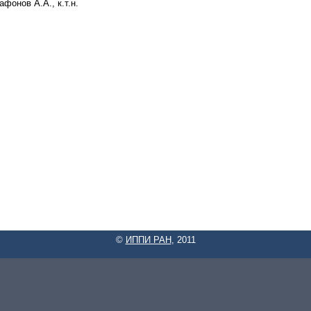
афонов А.А., к.т.н.
©
ИППИ РАН
, 2011