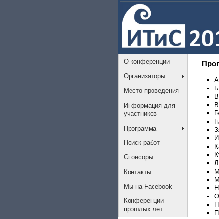
О конференции
Про
Организаторы
А
Б
Место проведения
В
В
Информация для
Г
участников
Г
Программа
З
И
Поиск работ
К
К
Спонсоры
Л
М
Контакты
М
Мы на Facebook
Н
О
Конференции
П
прошлых лет
П