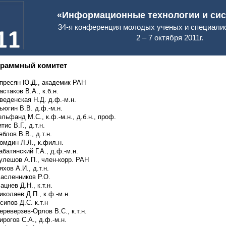
«Информационные технологии и сист
34-я конференция молодых ученых и специал
2 – 7 октября 2011г.
граммный комитет
пресян Ю.Д., академик РАН
астаков В.А., к.б.н.
веденская Н.Д. д.ф.-м.н.
ьюгин В.В. д.ф.-м.н.
ельфанд М.С., к.ф.-м.н., д.б.н., проф.
итис В.Г., д.т.н.
яблов В.В., д.т.н.
омдин Л.Л., к.фил.н.
абатянский Г.А., д.ф.-м.н.
улешов А.П., член-корр. РАН
яхов А.И., д.т.н.
асленников Р.О.
ацнев Д.Н., к.т.н.
иколаев Д.П., к.ф.-м.н.
сипов Д.С. к.т.н
ереверзев-Орлов В.С., к.т.н.
ирогов С.А., д.ф.-м.н.