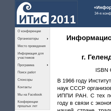
«Инфор
34-я кон
О конференции
Информацио
Организаторы
Место проведения
Информация для
г. Гелен
участников
Программа
ISBN 
Поиск работ
В 1966 году Инстит
Спонсоры
наук СССР организо
Контакты
ИППИ РАН. С тех по
Мы на Facebook
году в связи с экон
Конференции
прошлых лет
нашей стране трад