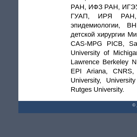
РАН, ИФЗ РАН, ИГЭУ
ГУАП, ИРЯ РАН, 
эпидемиологии, В
детской хирургии М
CAS-MPG PICB, Sanf
University of Michig
Lawrence Berkeley Nat
EPI Ariana, CNRS, 
University, Universi
Rutges University.
©