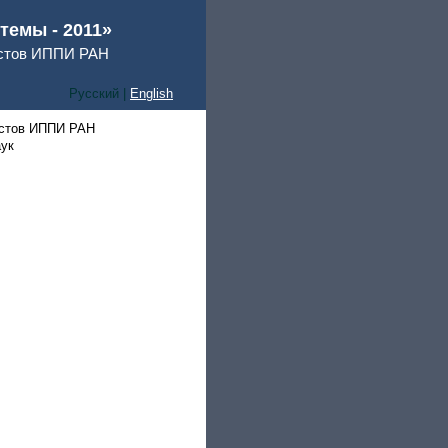
емы - 2011»
истов ИППИ РАН
Русский |
English
истов ИППИ РАН
аук