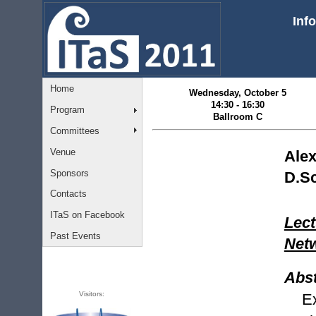
Inf
Home
Wednesday, October 5
14:30 - 16:30
Program
Ballroom C
Committees
Venue
Ale
Sponsors
D.Sc
Contacts
ITaS on Facebook
Lect
Past Events
Netw
Abst
Visitors:
Ex