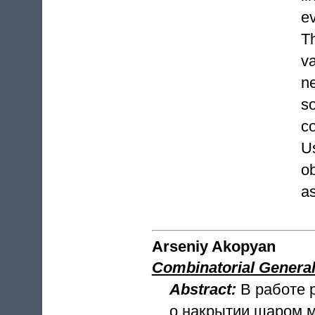
e
T
va
n
s
c
Us
o
as
Arseniy Akopyan
Combinatorial General
Abstract:
В работе
о накрытии шаром м