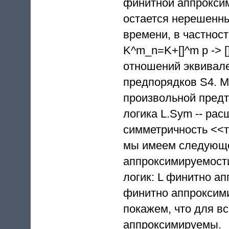
финитной аппрокси
остается нерешенн
времени, в частност
K^m_n=K+[]^m p -> [
отношений эквивале
предпорядков S4. М
произвольной предт
логика L.Sym -- ра
симметричность <<т
мы имеем следующе
аппроксимируемости
логик: L финитно а
финитно аппроксими
покажем, что для в
аппроксимируемы.