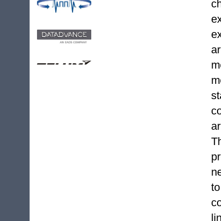
ch
e
e
ar
m
m
s
c
ar
T
pr
n
t
c
l