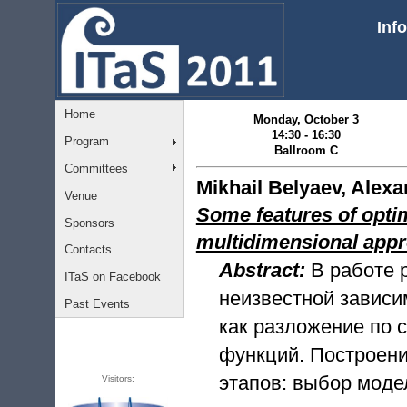
Inf
Home
Monday, October 3
14:30 - 16:30
Program
Ballroom C
Committees
Mikhail Belyaev, Alex
Venue
Some features of optim
Sponsors
multidimensional app
Contacts
Abstract:
В работе 
ITaS on Facebook
неизвестной зависи
Past Events
как разложение по 
функций. Построени
этапов: выбор моде
Visitors: